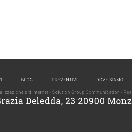
I
BLOG
PREVENTIVI
DOVE SIAMO
alizzazione siti internet
-
Solution Group Communication
-
Rea
Grazia Deledda, 23 20900 Mon