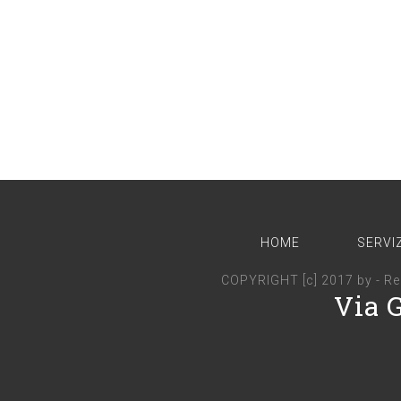
HOME
SERVIZ
COPYRIGHT [c] 2017 by -
Re
Via 