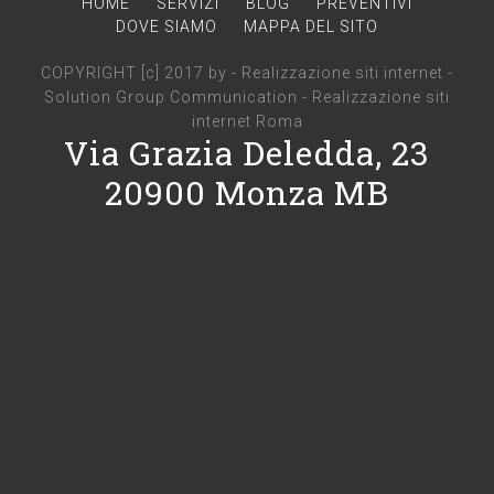
HOME
SERVIZI
BLOG
PREVENTIVI
DOVE SIAMO
MAPPA DEL SITO
COPYRIGHT [c] 2017 by -
Realizzazione siti internet
-
Solution Group Communication
-
Realizzazione siti
internet Roma
Via Grazia Deledda, 23
20900 Monza MB